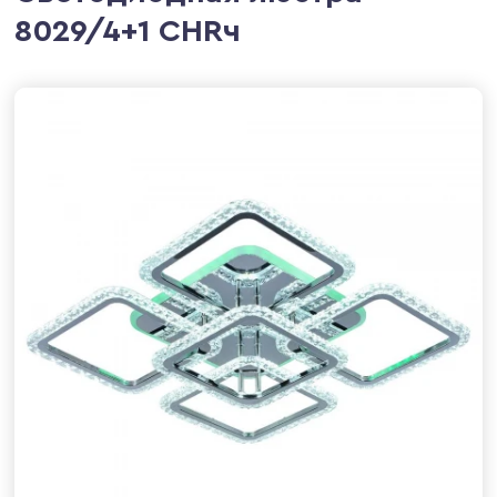
8029/4+1 CHRч