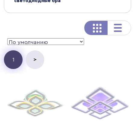
светодиодные бра
>
1