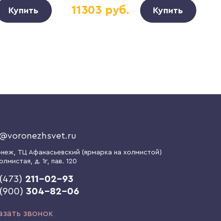
11303 руб.
Купить
Купить
o@voronezhsvet.ru
онеж
, ТЦ Афанасьевский (ярмарка на холмистой)
олмистая, д. 1г
, пав. 120
(473)
211-02-93
 (900)
304-82-06
азать звонок