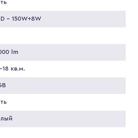
сть
ED - 150W+8W
000 lm
-18 кв.м.
GB
сть
елый