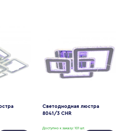
юстра
Светодиодная люстра
С
8041/3 CHR
8
Доступно к заказу: 101 шт.
Д