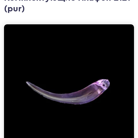
(pur)