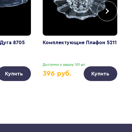
Дуга 8705
Комплектующие Плафон 5211
К
Доступно к заказу: 101 шт.
Д
396 руб.
Купить
Купить