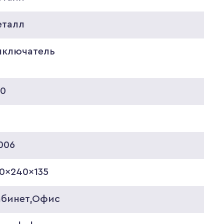
еталл
ыключатель
20
006
0x240x135
абинет,Офис