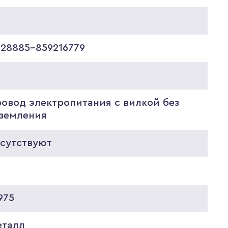
828885-859216779
ровод электропитания с вилкой без
аземления
тсутствуют
0
975
еталл