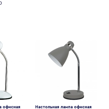
0
а офисная
Настольная лампа офисная
Н