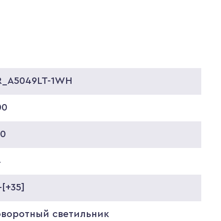
R_A5049LT-1WH
00
20
4
-[+35]
оворотный светильник