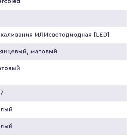
ercoled
0
акаливания ИЛИсветодиодная [LED]
лянцевый, матовый
атовый
27
елый
елый