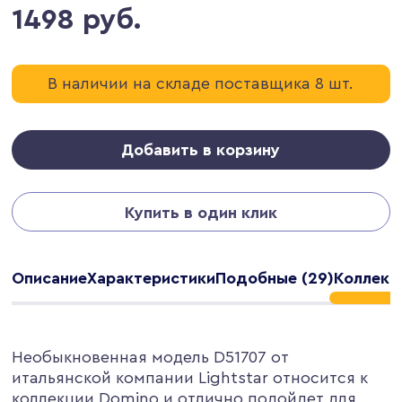
1498 руб.
В наличии на складе поставщика 8 шт.
Добавить в корзину
Купить в один клик
Описание
Характеристики
Подобные (29)
Коллекц
Необыкновенная модель D51707 от
итальянской компании Lightstar относится к
коллекции Domino и отлично подойдет для