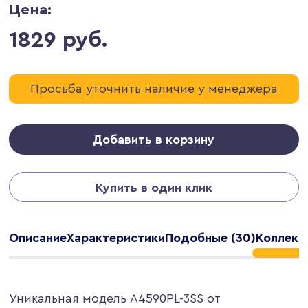
Цена:
1829 руб.
Просьба уточнить наличие у менеджера
Добавить в корзину
Купить в один клик
Описание
Характеристики
Подобные (30)
Коллекц
Уникальная модель A4590PL-3SS от