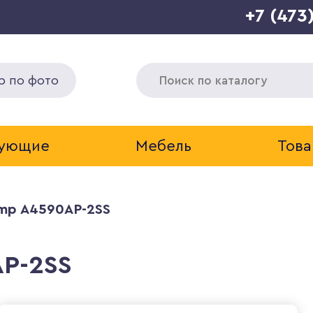
+7 (473
р по фото
тующие
Мебель
Това
amp A4590AP-2SS
AP-2SS