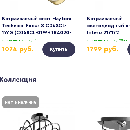
Встраиваемый спот Maytoni
Встраиваемый
Technical Focus S C048CL-
светодиодный сп
1WG (C048CL-01W+TRA020-
Intero 217172
01G)
Доступно к заказу: 7 шт.
Доступно к заказу: 284 шт
1074 руб.
1799 руб.
Купить
Коллекция
нет в наличии