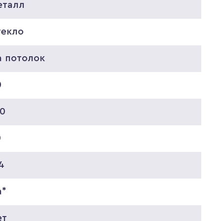
еталл
текло
а потолок
0
30
0
4
а*
ет