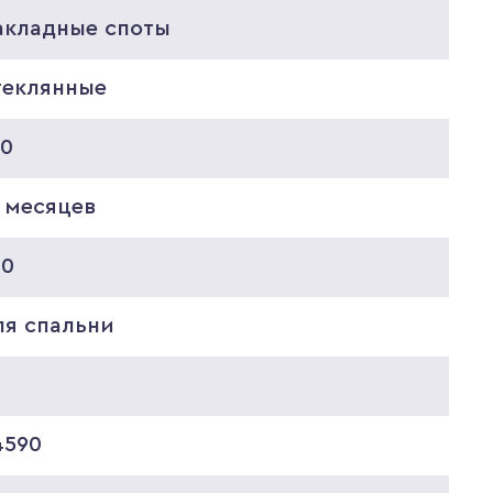
акладные споты
теклянные
20
 месяцев
40
ля спальни
4590