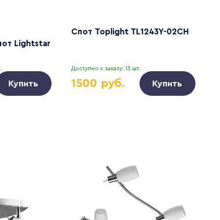
Спот Toplight TL1243Y-02CH
В
от Lightstar
T
1
0
.
Доступно к заказу: 13 шт.
Д
1500 руб.
Купить
Купить