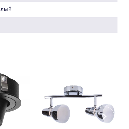
елый
0