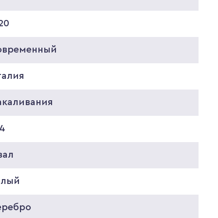
20
овременный
талия
акаливания
14
вал
елый
еребро