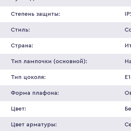
Степень защиты:
IP
Стиль:
С
Страна:
И
Тип лампочки (основной):
Н
Тип цоколя:
E
Форма плафона:
О
Цвет:
Б
Цвет арматуры:
С