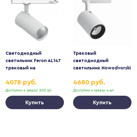
Светодиодный
Трековый
светильник Feron AL147
светодиодный
трековый на
светильник Nowodvorski
шинопровод 30W 4000K
Profile Iris 8997
4078 руб.
4680 руб.
35 градусов белый, 3х
фазный
Доступно к заказу: 200 шт.
Доступно к заказу: 4 шт.
Купить
Купить