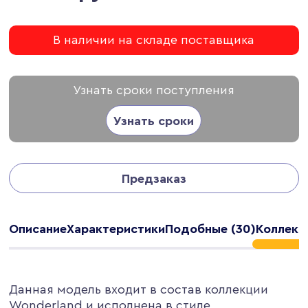
В наличии на складе поставщика
Узнать сроки поступления
Узнать сроки
Предзаказ
Описание
Характеристики
Подобные (30)
Коллекц
Данная модель входит в состав коллекции
Wonderland и исполнена в стиле