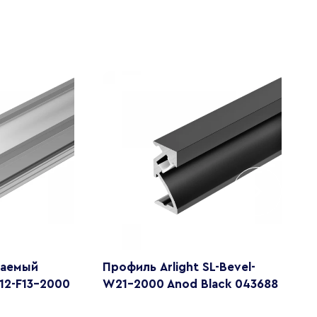
ваемый
Профиль Arlight SL-Bevel-
П
H12-F13-2000
W21-2000 Anod Black 043688
A
A