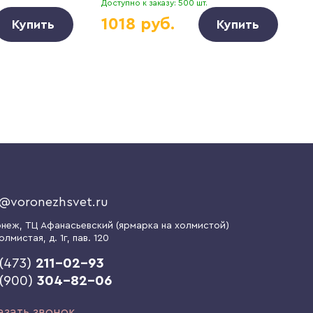
Доступно к заказу: 500 шт.
Д
1018 руб.
Купить
Купить
o@voronezhsvet.ru
онеж
, ТЦ Афанасьевский (ярмарка на холмистой)
олмистая, д. 1г
, пав. 120
(473)
211-02-93
 (900)
304-82-06
азать звонок