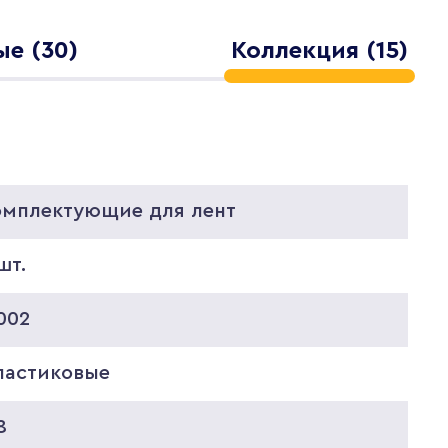
е (30)
Коллекция (15)
омплектующие для лент
шт.
002
ластиковые
8