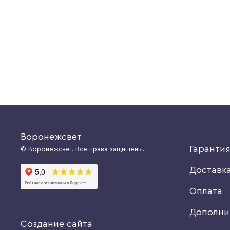
шт.
Доступно к заказу: 165 шт.
221 руб.
Купить
Купить
Воронежсвет
Гаранти
© Воронежсвет. Все права защищены.
Доставк
Оплата
Дополни
Создание сайта