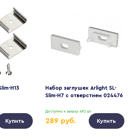
Slim-H13
Набор заглушек Arlight SL-
Н
Slim-H7 с отверстием 024476
K
.
Доступно к заказу: 492 шт.
Д
289 руб.
Купить
Купить