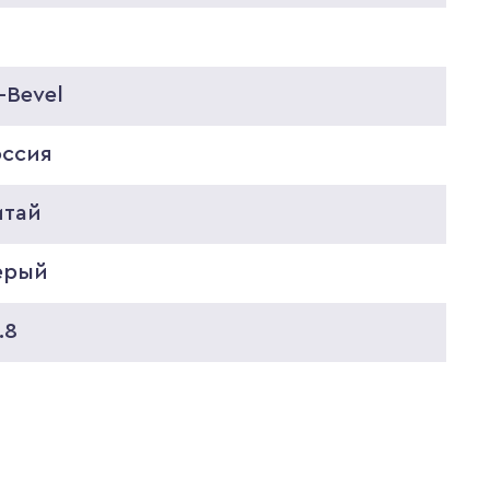
-Bevel
оссия
итай
ерый
.8