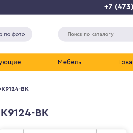
+7 (473
р по фото
тующие
Мебель
Това
DK9124-BK
DK9124-BK