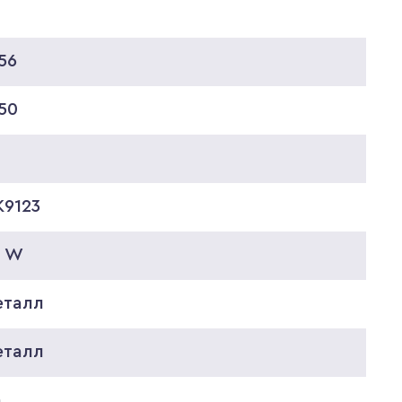
56
50
K9123
0 W
еталл
еталл
а