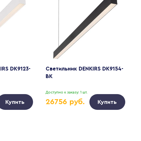
IRS DK9123-
Светильник DENKIRS DK9154-
С
BK
.
Доступно к заказу: 1 шт.
26756 руб.
Купить
Купить