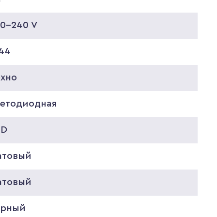
20-240 V
P44
ехно
ветодиодная
ED
атовый
атовый
ерный