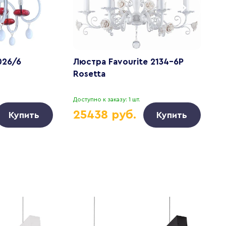
026/6
Люстра Favourite 2134-6P
Л
Rosetta
N
Доступно к заказу: 1 шт.
Д
25438 руб.
Купить
Купить