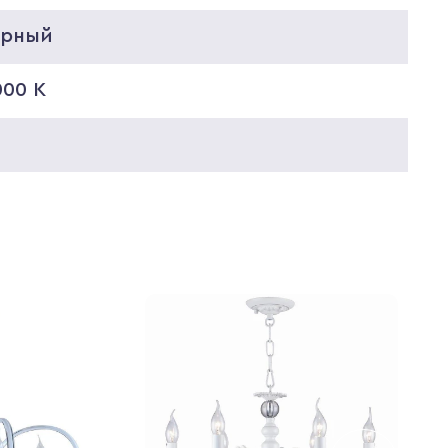
ерный
000 K