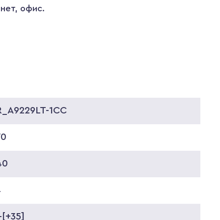
нет, офис.
R_A9229LT-1CC
70
40
4
-[+35]