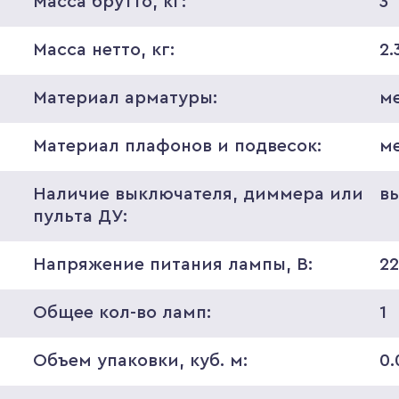
Масса брутто, кг:
3
Масса нетто, кг:
2.
Материал арматуры:
м
Материал плафонов и подвесок:
м
Наличие выключателя, диммера или
в
пульта ДУ:
Напряжение питания лампы, В:
2
Общее кол-во ламп:
1
Объем упаковки, куб. м:
0.