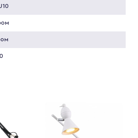
U10
ром
ром
0