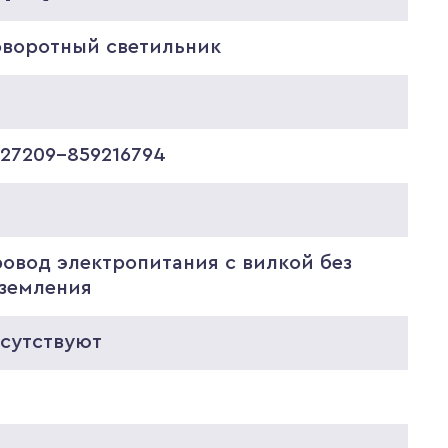
оворотный светильник
927209-859216794
ровод электропитания с вилкой без
аземления
тсутствуют
0