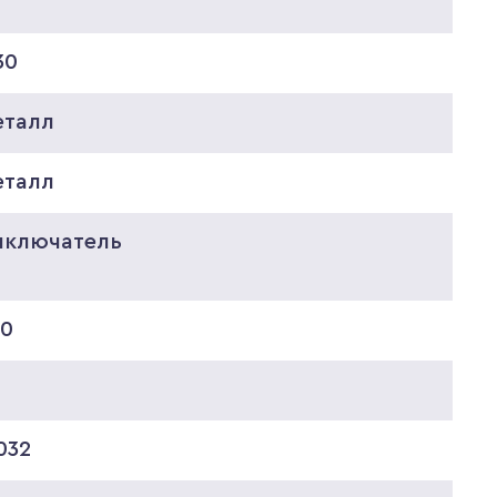
30
еталл
еталл
ыключатель
20
032