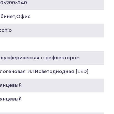
80x200x240
абинет,Офис
cchio
0
олусферическая с рефлектором
алогеновая ИЛИсветодиодная [LED]
лянцевый
лянцевый