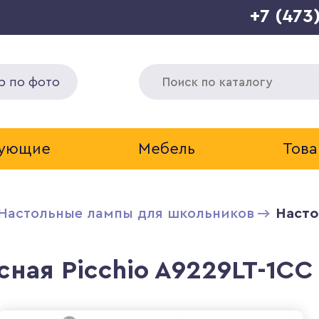
+7 (473
р по фото
тующие
Мебель
Това
Настольные лампы для школьников
Насто
ная Picchio A9229LT-1CC