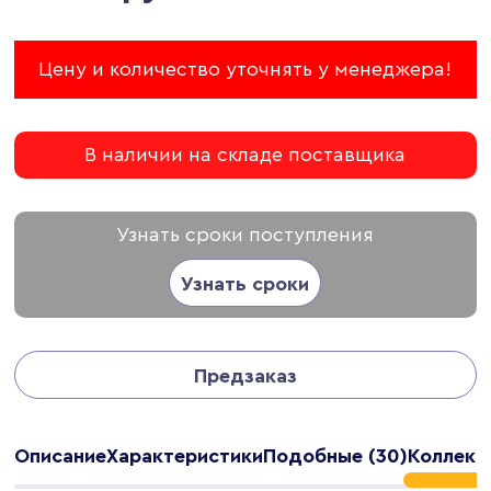
Цену и количество уточнять у менеджера!
В наличии на складе поставщика
Узнать сроки поступления
Узнать сроки
Предзаказ
Описание
Характеристики
Подобные (30)
Коллекц