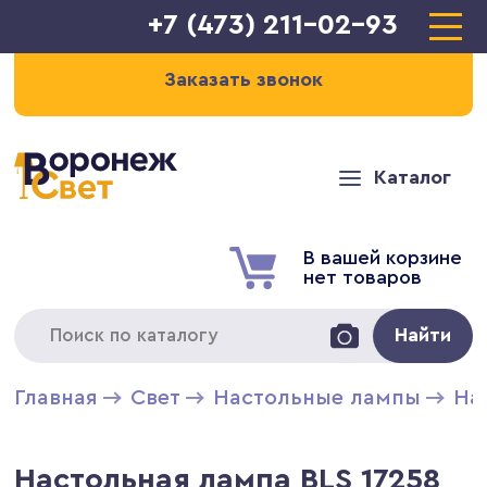
+7 (473) 211-02-93
Заказать звонок
Каталог
В вашей корзине
нет товаров
Найти
Главная
Свет
Настольные лампы
На
Настольная лампа BLS 17258