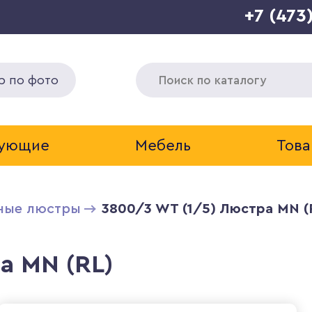
+7 (473
р по фото
тующие
Мебель
Това
ные люстры
3800/3 WT (1/5) Люстра MN (
а MN (RL)