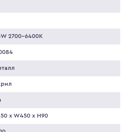
6W 2700-6400K
.0084
еталл
крил
а
50 x W450 x H90
20