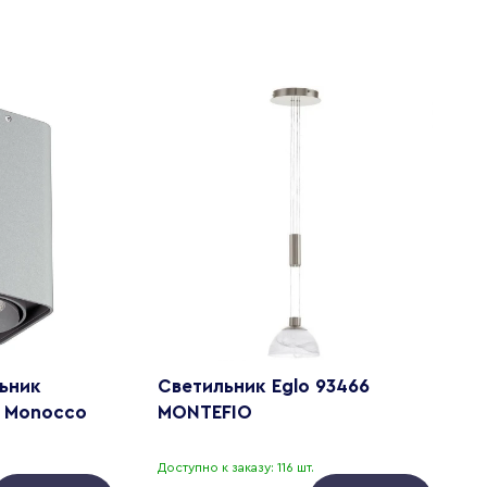
ьник
Светильник Eglo 93466
С
R Monocco
MONTEFIO
V
Доступно к заказу: 116 шт.
Д