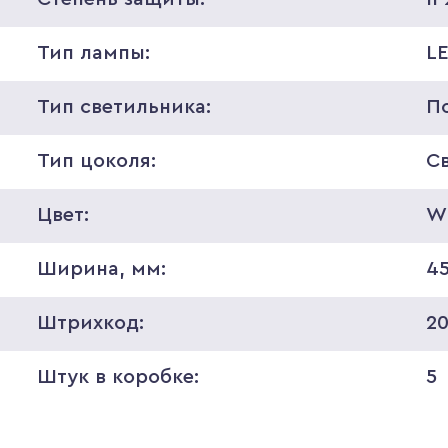
Тип лампы:
L
Тип светильника:
П
Тип цоколя:
С
Цвет:
W
Ширина, мм:
4
Штрихкод:
2
Штук в коробке:
5