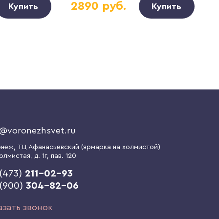
2890 руб.
Купить
Купить
o@voronezhsvet.ru
онеж
, ТЦ Афанасьевский (ярмарка на холмистой)
олмистая, д. 1г
, пав. 120
(473)
211-02-93
 (900)
304-82-06
азать звонок