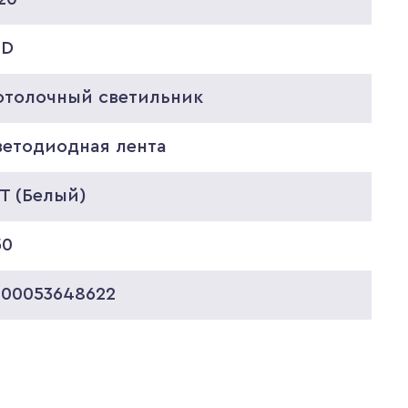
ED
отолочный светильник
ветодиодная лента
T (Белый)
50
000053648622