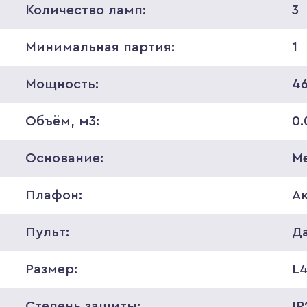
Количество ламп:
3
Минимальная партия:
1
Мощность:
4
Объём, м3:
0
Основание:
М
Плафон:
А
Пульт:
Д
Размер:
L4
Степень защиты:
IP