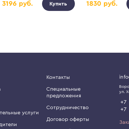
3196 руб.
1830 руб.
Купить
inf
я
Контакты
Вор
а
Специальные
ул. Х
предложения
+7 
Сотрудничество
+7
тельные услуги
Договор оферты
Зак
дители