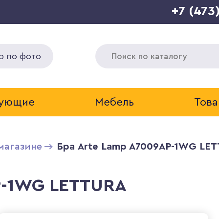
+7 (473
р по фото
тующие
Мебель
Това
магазине
Бра Arte Lamp A7009AP-1WG LE
P-1WG LETTURA