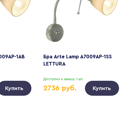
009AP-1AB
Бра Arte Lamp A7009AP-1SS
С
LETTURA
A
Доступно к заказу: 1 шт.
Д
2736 руб.
Купить
Купить