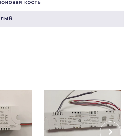
лоновая кость
елый
0