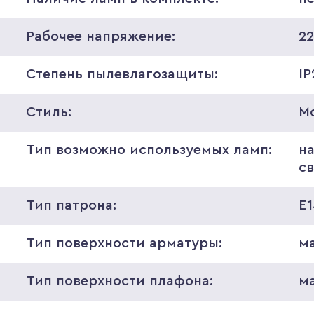
Рабочее напряжение:
2
Степень пылевлагозащиты:
IP
Стиль:
М
Тип возможно используемых ламп:
н
с
Тип патрона:
E
Тип поверхности арматуры:
м
Тип поверхности плафона:
м