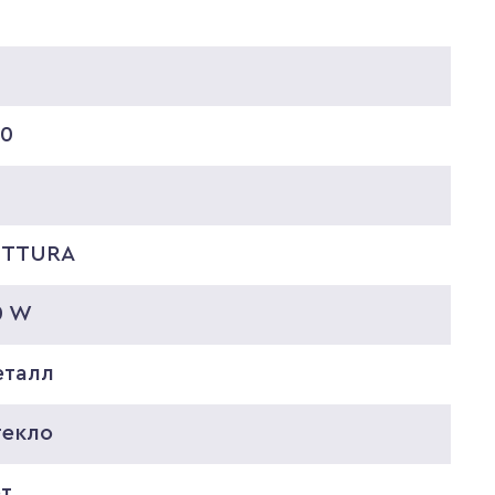
0
50
ETTURA
0 W
еталл
текло
ет