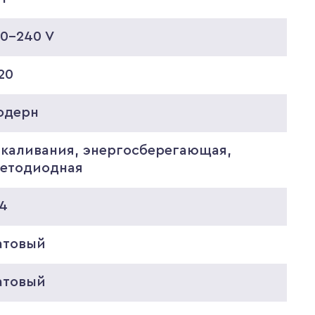
20-240 V
20
одерн
акаливания, энергосберегающая,
ветодиодная
14
атовый
атовый