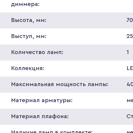
диммера:
Высота, мм:
7
Выступ, мм:
2
Количество ламп:
1
Коллекция:
L
Максимальная мощность лампы:
4
Материал арматуры:
м
Материал плафона:
С
Наличие ламп в комплекте:
н