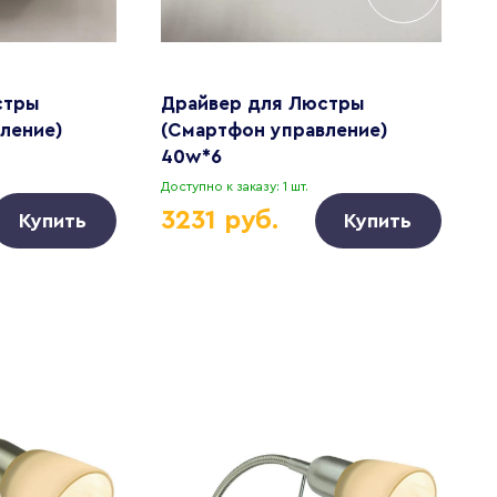
стры
Драйвер для Люстры
С
ление)
(Смартфон управление)
с
40w*6
Доступно к заказу: 1 шт.
Д
3231 руб.
Купить
Купить