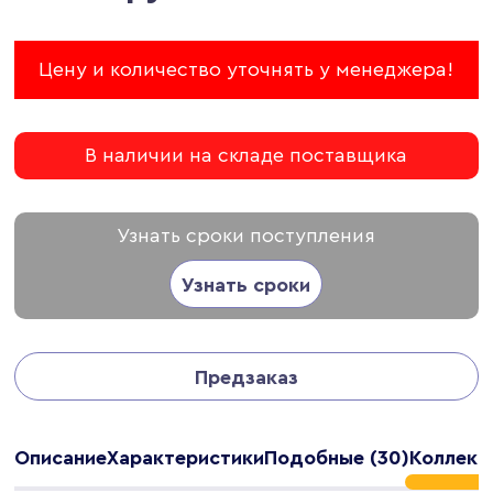
Цену и количество уточнять у менеджера!
В наличии на складе поставщика
Узнать сроки поступления
Узнать сроки
Предзаказ
Описание
Характеристики
Подобные (30)
Коллекци