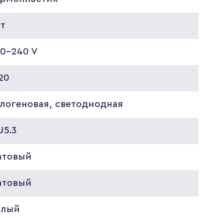
ет
20-240 V
20
алогеновая, светодиодная
U5.3
атовый
атовый
елый