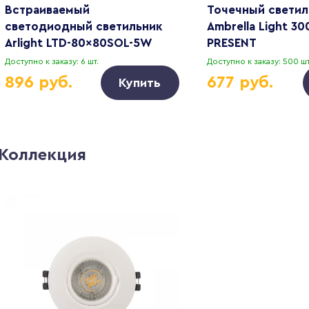
Встраиваемый
Точечный светил
светодиодный светильник
Ambrella Light 30
Arlight LTD-80x80SOL-5W
PRESENT
Warm White 3000K 016962
Доступно к заказу: 6 шт.
Доступно к заказу: 500 шт
896 руб.
677 руб.
Купить
Коллекция