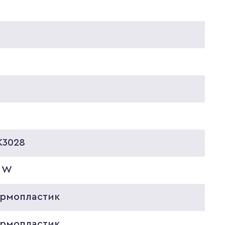
0
0
K3028
0 W
ермопластик
ермопластик