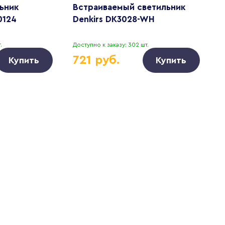
ьник
Встраиваемый светильник
В
0124
Denkirs DK3028-WH
D
.
Доступно к заказу: 302 шт.
Д
721 руб.
Купить
Купить