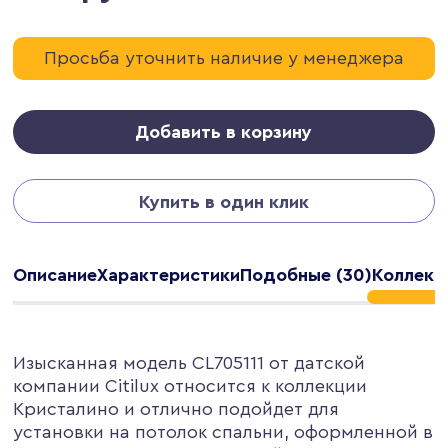
Просьба уточнить наличие у менеджера
Добавить в корзину
Купить в один клик
Описание
Характеристики
Подобные (30)
Коллекци
Изысканная модель CL705111 от датской
компании Citilux относится к коллекции
Кристалино и отлично подойдет для
установки на потолок спальни, оформленной в