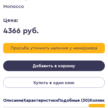
Monocco
Цена:
4366 руб.
Просьба уточнить наличие у менеджера
Добавить в корзину
Купить в один клик
Описание
Характеристики
Подобные (30)
Коллекц