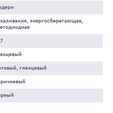
одерн
акаливания, энергосберегающая,
ветодиодная
27
лянцевый
атовый, глянцевый
оричневый
ерный