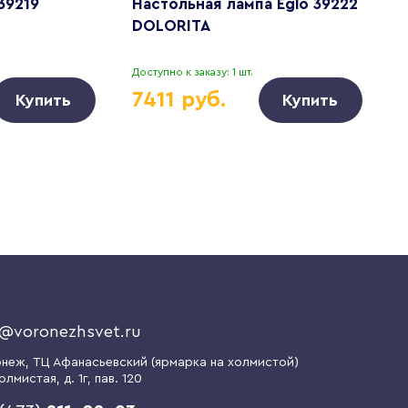
39219
Настольная лампа Eglo 39222
Т
DOLORITA
Доступно к заказу: 1 шт.
Д
7411 руб.
Купить
Купить
o@voronezhsvet.ru
онеж
, ТЦ Афанасьевский (ярмарка на холмистой)
олмистая, д. 1г
, пав. 120