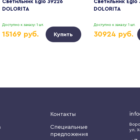
Светильник Eglo 39226
Светильник Eglo 
DOLORITA
DOLORITA
Доступно к заказу: 1 шт.
Доступно к заказу: 1 шт.
15169 руб.
30924 руб.
Купить
inf
я
Контакты
Вор
а
Специальные
ул. Х
предложения