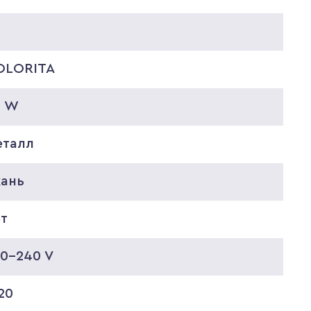
OLORITA
0 W
еталл
кань
ет
20-240 V
20