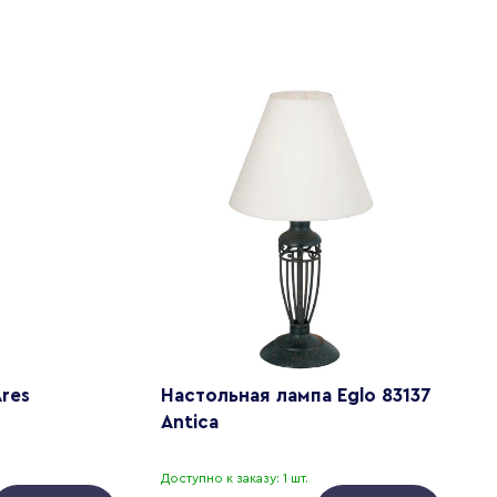
Ares
Настольная лампа Eglo 83137
У
Antica
9
Доступно к заказу: 1 шт.
Д