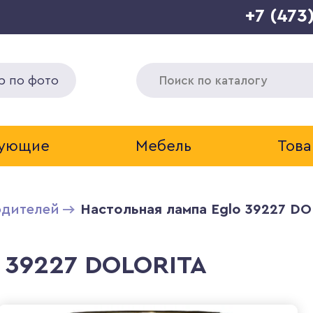
+7 (473
р по фото
тующие
Мебель
Това
одителей
Настольная лампа Eglo 39227 D
o 39227 DOLORITA