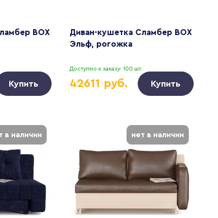
Сламбер BOX
Диван-кушетка Сламбер BOX
Эльф, рогожка
Доступно к заказу: 100 шт.
42611 руб.
Купить
Купить
т в наличии
нет в наличии