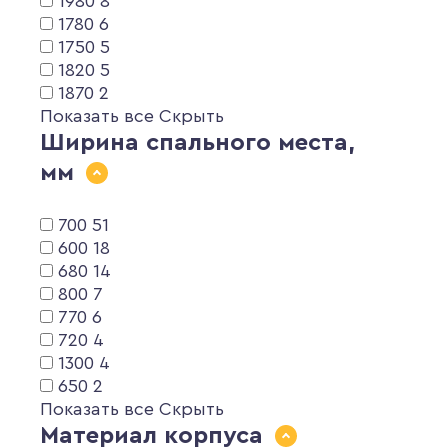
1980
8
1780
6
1750
5
1820
5
1870
2
Показать все
Скрыть
Ширина спального места,
мм
700
51
600
18
680
14
800
7
770
6
720
4
1300
4
650
2
Показать все
Скрыть
Материал корпуса