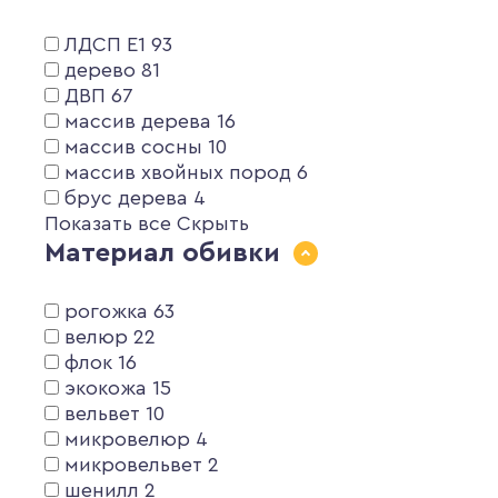
ЛДСП Е1
93
дерево
81
ДВП
67
массив дерева
16
массив сосны
10
массив хвойных пород
6
брус дерева
4
Показать все
Скрыть
Материал обивки
рогожка
63
велюр
22
флок
16
экокожа
15
вельвет
10
микровелюр
4
микровельвет
2
шенилл
2